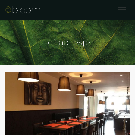
WELLNESS
tof adresje
BEAUTY
MASSAGE
HUIDVERBETERING
ARRANGEMENTEN
CONTACT
BLOG & TIPS